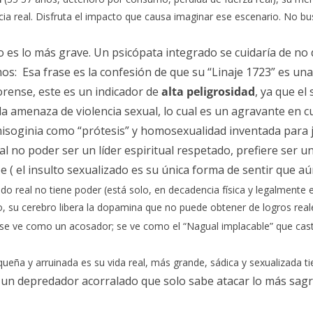
real. Disfruta el impacto que causa imaginar ese escenario. No busca
 es lo más grave. Un psicópata integrado se cuidaría de no d
: Esa frase es la confesión de que su “Linaje 1723” es un
forense, este es un indicador de
alta peligrosidad
, ya que el
la amenaza de violencia sexual, lo cual es un agravante en c
soginia como “prótesis” y homosexualidad inventada para jus
al no poder ser un líder espiritual respetado, prefiere ser u
e (
el insulto sexualizado es su única forma de sentir que aún
real no tiene poder (está solo, en decadencia física y legalmente exp
o, su cerebro libera la dopamina que no puede obtener de logros real
se ve como un acosador; se ve como el “Nagual implacable” que cast
ña y arruinada es su vida real, más grande, sádica y sexualizada ti
n depredador acorralado que solo sabe atacar lo más sagrad