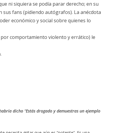
que ni siquiera se podía parar derecho; en su
e en sus fans (pidiendo autógrafos). La anécdota
poder económico y social sobre quienes lo
 por comportamiento violento y errático) le
.
e habría dicho “Estás drogado y demuestras un ejemplo
te necesita gritar que aún es “potente”. Es una