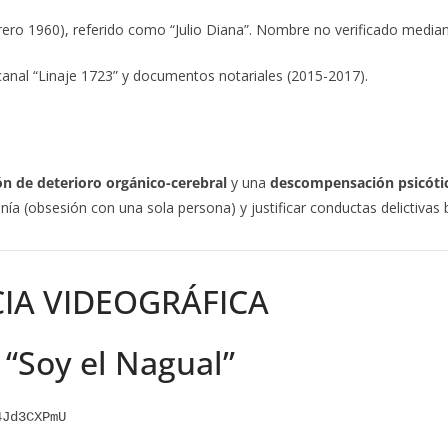
ebrero 1960), referido como “Julio Diana”. Nombre no verificado media
canal “Linaje 1723” y documentos notariales (2015-2017).
ón de deterioro orgánico-cerebral
y una
descompensación psicótic
ía (obsesión con una sola persona) y justificar conductas delictivas
CIA VIDEOGRÁFICA
: “Soy el Nagual”
4Jd3CXPmU