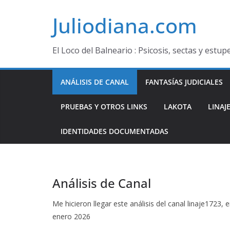
Saltar
Juliodiana.com
al
contenido
El Loco del Balneario : Psicosis, sectas y estu
ANÁLISIS DE CANAL
FANTASÍAS JUDICIALES
PRUEBAS Y OTROS LINKS
LAKOTA
LINA
IDENTIDADES DOCUMENTADAS
Análisis de Canal
Me hicieron llegar este análisis del canal linaje1723
enero 2026