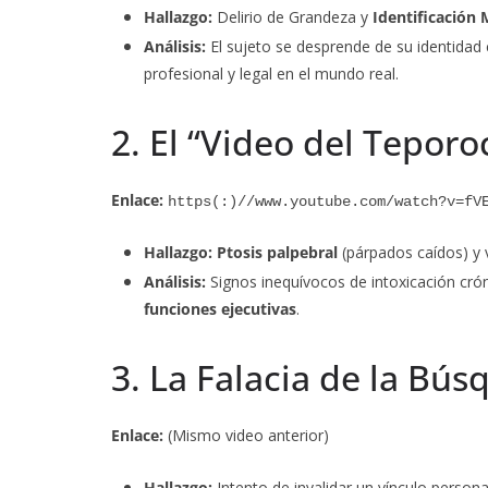
Hallazgo:
Delirio de Grandeza y
Identificación 
Análisis:
El sujeto se desprende de su identidad
profesional y legal en el mundo real.
2. El “Video del Teporo
Enlace:
https(:)//www.youtube.com/watch?v=fV
Hallazgo:
Ptosis palpebral
(párpados caídos) y 
Análisis:
Signos inequívocos de intoxicación crón
funciones ejecutivas
.
3. La Falacia de la Bús
Enlace:
(Mismo video anterior)
Hallazgo:
Intento de invalidar un vínculo persona