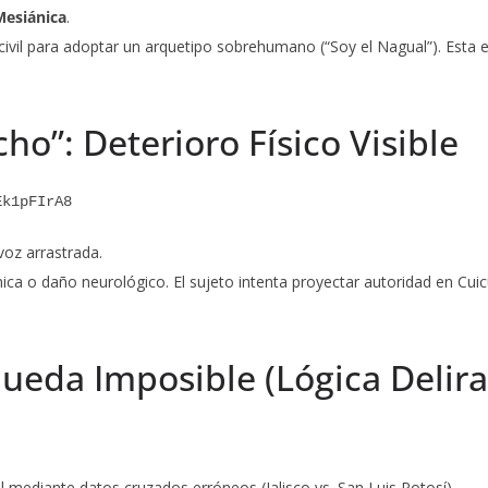
Mesiánica
.
 civil para adoptar un arquetipo sobrehumano (“Soy el Nagual”). Esta
cho”: Deterioro Físico Visible
Ek1pFIrA8
voz arrastrada.
ica o daño neurológico. El sujeto intenta proyectar autoridad en Cui
queda Imposible (Lógica Delir
l mediante datos cruzados erróneos (Jalisco vs. San Luis Potosí).