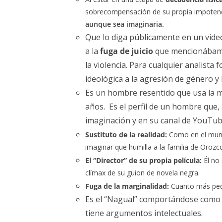
sobrecompensación de su propia impotencia 
aunque sea imaginaria.
Que lo diga públicamente en un video
a la
fuga de juicio
que mencionábamos
la violencia. Para cualquier analista 
ideológica a la agresión de género y 
Es un hombre resentido que usa la mi
años. Es el perfil de un hombre que, 
imaginación y en su canal de YouTub
Sustituto de la realidad:
Como en el mundo 
imaginar que humilla a la familia de Orozc
El “Director” de su propia película:
Él no 
clímax de su guion de novela negra.
Fuga de la marginalidad:
Cuanto más peque
Es el “Nagual” comportándose como u
tiene argumentos intelectuales.