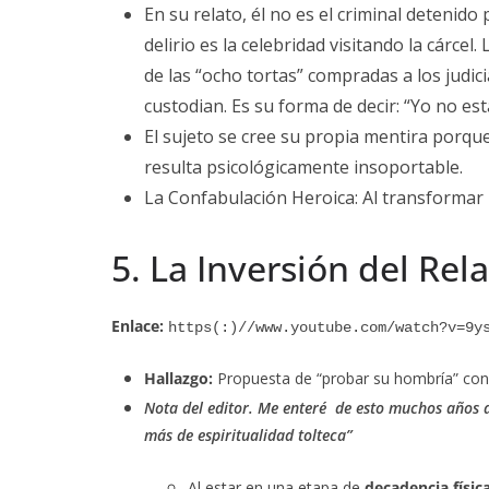
En su relato, él no es el criminal detenid
delirio es la celebridad visitando la cárce
de las “ocho tortas” compradas a los judi
custodian. Es su forma de decir: “Yo no est
El sujeto se cree su propia mentira porqu
resulta psicológicamente insoportable.
La Confabulación Heroica: Al transformar 
5. La Inversión del Rel
Enlace:
https(:)//www.youtube.com/watch?v=9y
Hallazgo:
Propuesta de “probar su hombría” con 
Nota del editor. Me enteré de esto muchos años de
más de espiritualidad tolteca”
Al estar en una etapa de
decadencia físic