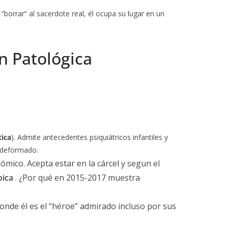
l “borrar” al sacerdote real, él ocupa su lugar en un
ón Patológica
tica
). Admite antecedentes psiquiátricos infantiles y
l deformado.
ico. Acepta estar en la cárcel y segun el
oica
. ¿Por qué en 2015-2017 muestra
donde él es el “héroe” admirado incluso por sus