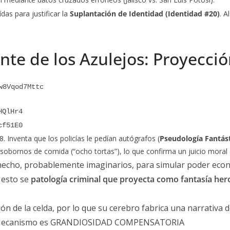
das para justificar la
Suplantación de Identidad (Identidad #20)
. A
dente de los Azulejos: Proyecci
w8Vqod7Mttc
HQlHr4
cf51E0
. Inventa que los policías le pedían autógrafos (
Pseudología Fantás
e sobornos de comida (“ocho tortas”), lo que confirma un juicio mora
echo, probablemente imaginarios, para simular poder económ
 esto se
patología criminal que proyecta como fantasía her
n de la celda, por lo que su cerebro fabrica una narrativa 
os. Mecanismo es GRANDIOSIDAD COMPENSATORIA