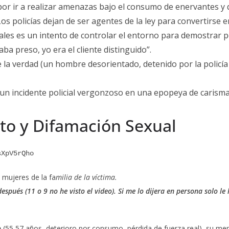
o por ir a realizar amenazas bajo el consumo de enervantes y 
l. Los policías dejan de ser agentes de la ley para convertirs
ciales es un intento de controlar el entorno para demostrar 
aba preso, yo era el cliente distinguido”.
e la verdad (un hombre desorientado, detenido por la policía
un incidente policial vergonzoso en una epopeya de carisma
ato y Difamación Sexual
sXpV5rQho
mujeres de la fa
milia de la víctima.
spués (11 o 9 no he visto el video). Si me lo dijera en persona solo l
a
(55 57 años, deterioro por consumo, pérdida de fuerza real), su men