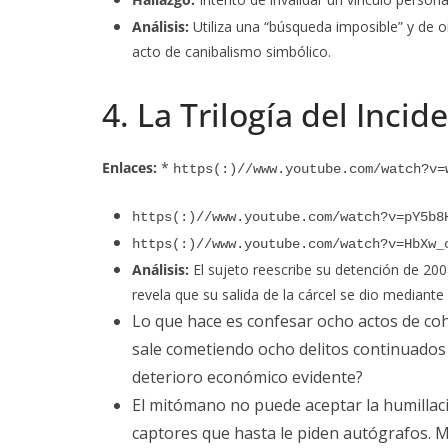
Análisis:
Utiliza una “búsqueda imposible” y de oí
acto de canibalismo simbólico.
4. La Trilogía del Inci
Enlaces:
*
https(:)//www.youtube.com/watch?v=
https(:)//www.youtube.com/watch?v=pY5b8
https(:)//www.youtube.com/watch?v=HbXw_
Análisis:
El sujeto reescribe su detención de 2008
revela que su salida de la cárcel se dio mediant
Lo que hace es confesar ocho actos de coh
sale cometiendo ocho delitos continuados
deterioro económico evidente?
El mitómano no puede aceptar la humillació
captores que hasta le piden autógraf